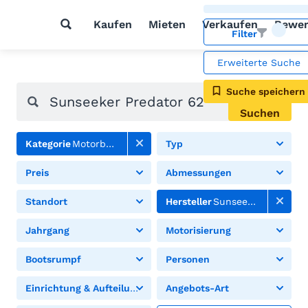
Kaufen
Mieten
Verkaufen
Bewer
Filter
Erweiterte Suche
Suche speichern
Suchen
Kategorie
Motorboote
Typ
Preis
Abmessungen
Standort
Hersteller
Sunseeker
Jahrgang
Motorisierung
Bootsrumpf
Personen
Einrichtung & Aufteilung
Angebots-Art