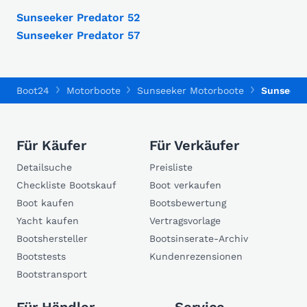
Sunseeker Predator 52
Sunseeker Predator 57
Boot24
Motorboote
Sunseeker Motorboote
Sunseeker
Für Käufer
Für Verkäufer
Detailsuche
Preisliste
Checkliste Bootskauf
Boot verkaufen
Boot kaufen
Bootsbewertung
Yacht kaufen
Vertragsvorlage
Bootshersteller
Bootsinserate-Archiv
Bootstests
Kundenrezensionen
Bootstransport