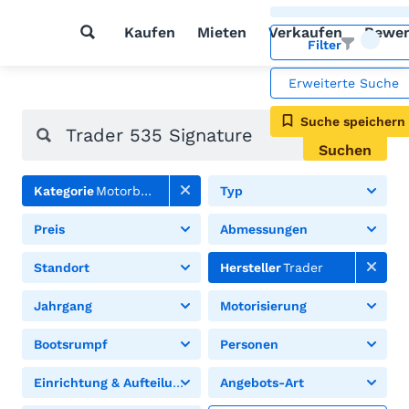
Kaufen
Mieten
Verkaufen
Bewer
Filter
Erweiterte Suche
Suche speichern
Suchen
Kategorie
Motorboote
Typ
Preis
Abmessungen
Standort
Hersteller
Trader
Jahrgang
Motorisierung
Bootsrumpf
Personen
Einrichtung & Aufteilung
Angebots-Art