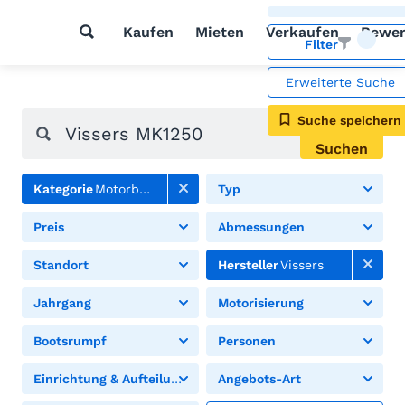
Kaufen
Mieten
Verkaufen
Bewer
Filter
Erweiterte Suche
Suche speichern
Suchen
Kategorie
Motorboote
Typ
Preis
Abmessungen
Standort
Hersteller
Vissers
Jahrgang
Motorisierung
Bootsrumpf
Personen
Einrichtung & Aufteilung
Angebots-Art