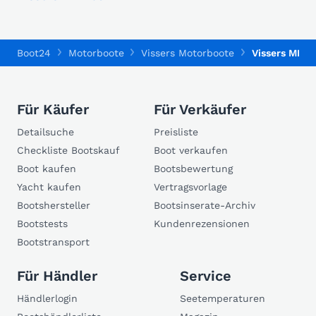
Boot24
Motorboote
Vissers Motorboote
Vissers MK12
Für Käufer
Für Verkäufer
Detailsuche
Preisliste
Checkliste Bootskauf
Boot verkaufen
Boot kaufen
Bootsbewertung
Yacht kaufen
Vertragsvorlage
Bootshersteller
Bootsinserate-Archiv
Bootstests
Kundenrezensionen
Bootstransport
Für Händler
Service
Händlerlogin
Seetemperaturen