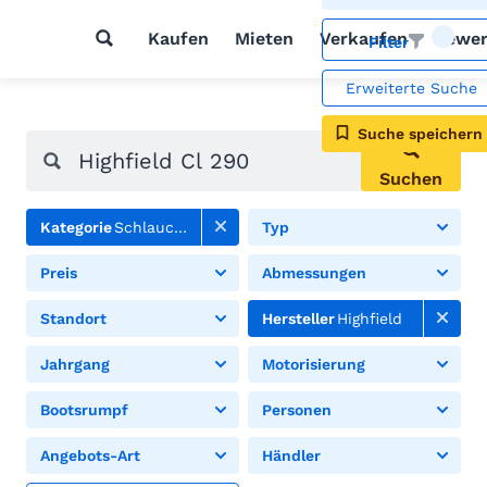
Kaufen
Mieten
Verkaufen
Bewer
Filter
Erweiterte Suche
Suche speichern
Suchen
Kategorie
Schlauchboote
Typ
Preis
Abmessungen
Standort
Hersteller
Highfield
Jahrgang
Motorisierung
Bootsrumpf
Personen
Angebots-Art
Händler