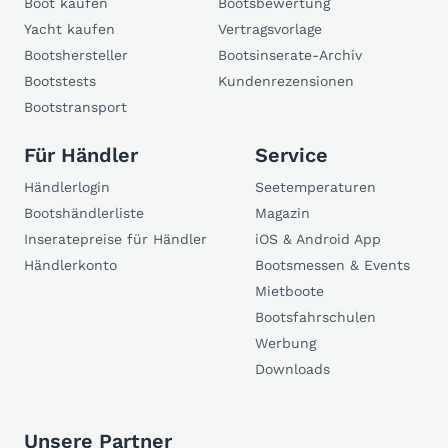
Boot kaufen
Bootsbewertung
Yacht kaufen
Vertragsvorlage
Bootshersteller
Bootsinserate-Archiv
Bootstests
Kundenrezensionen
Bootstransport
Für Händler
Service
Händlerlogin
Seetemperaturen
Bootshändlerliste
Magazin
Inseratepreise für Händler
iOS & Android App
Händlerkonto
Bootsmessen & Events
Mietboote
Bootsfahrschulen
Werbung
Downloads
Unsere Partner