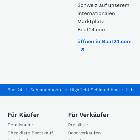
Schweiz auf unserem
internationalen
Marktplatz
Boat24.com
öffnen in Boat24.com
Boot24
Schlauchboote
Highfield Schlauchboote
High
Für Käufer
Für Verkäufer
Detailsuche
Preisliste
Checkliste Bootskauf
Boot verkaufen