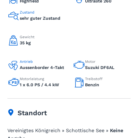
Highfield
Ultralite 260
Zustand
sehr guter Zustand
Gewicht
35 kg
Antrieb
Motor
Aussenborder 4-Takt
Suzuki DF6AL
Motorleistung
Treibstoff
1 x 6.0 PS / 4.4 kW
Benzin
Standort
Vereinigtes Königreich » Schottische See »
Keine