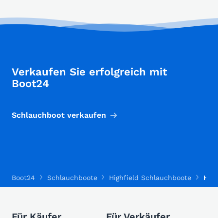
Verkaufen Sie erfolgreich mit
Boot24
Schlauchboot verkaufen
Boot24
Schlauchboote
Highfield Schlauchboote
High
Für Käufer
Für Verkäufer