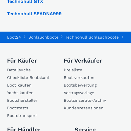
Technohull GTX
Technohull SEADNA999
Boot24
Schlauchboote
Technohull Schlauchboote
Te
Für Käufer
Für Verkäufer
Detailsuche
Preisliste
Checkliste Bootskauf
Boot verkaufen
Boot kaufen
Bootsbewertung
Yacht kaufen
Vertragsvorlage
Bootshersteller
Bootsinserate-Archiv
Bootstests
Kundenrezensionen
Bootstransport
Für Händler
Service