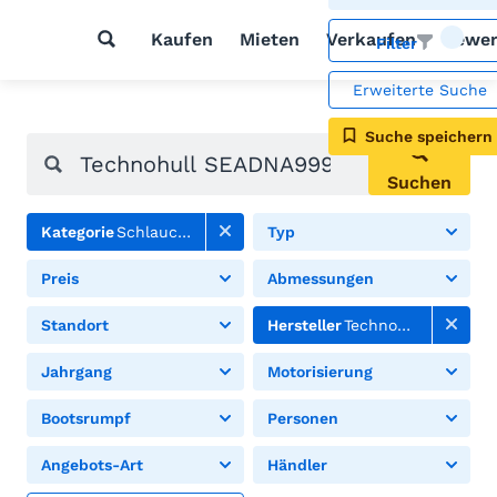
Kaufen
Mieten
Verkaufen
Bewer
Filter
Erweiterte Suche
Suche speichern
Suchen
Kategorie
Schlauchboote
Typ
Preis
Abmessungen
Standort
Hersteller
Technohull
Jahrgang
Motorisierung
Bootsrumpf
Personen
Angebots-Art
Händler