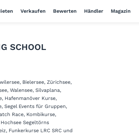
ieten
Verkaufen
Bewerten
Händler
Magazin
ING SCHOOL
ilersee, Bielersee, Zürichsee,
ee, Walensee, Silvaplana,
se, Hafenmanöver Kurse,
, Segel Events für Gruppen,
Match Race, Kombikurse,
, Hochsee Segeltörns
eiz, Funkerkurse LRC SRC und