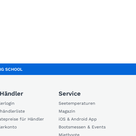
ING SCHOOL
 Händler
Service
erlogin
Seetemperaturen
händlerliste
Magazin
atepreise für Händler
iOS & Android App
lerkonto
Bootsmessen & Events
Mietboote