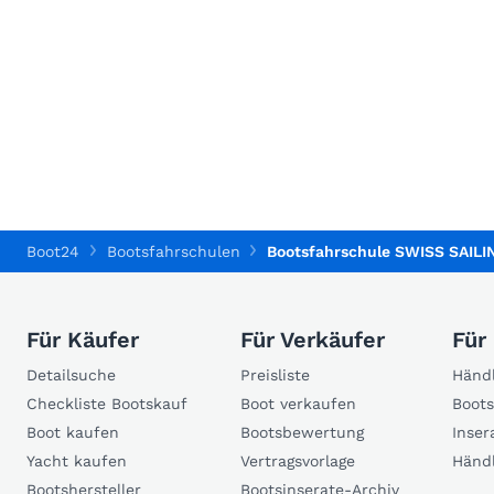
Boot24
Bootsfahrschulen
Bootsfahrschule SWISS SAIL
Für Käufer
Für Verkäufer
Für
Detailsuche
Preisliste
Händl
Checkliste Bootskauf
Boot verkaufen
Boots
Boot kaufen
Bootsbewertung
Inser
Yacht kaufen
Vertragsvorlage
Händ
Bootshersteller
Bootsinserate-Archiv