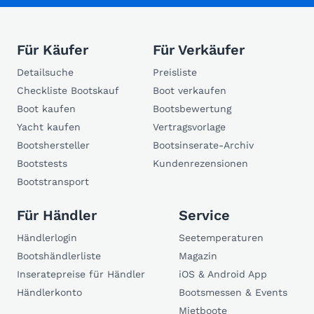
Für Käufer
Für Verkäufer
Detailsuche
Preisliste
Checkliste Bootskauf
Boot verkaufen
Boot kaufen
Bootsbewertung
Yacht kaufen
Vertragsvorlage
Bootshersteller
Bootsinserate-Archiv
Bootstests
Kundenrezensionen
Bootstransport
Für Händler
Service
Händlerlogin
Seetemperaturen
Bootshändlerliste
Magazin
Inseratepreise für Händler
iOS & Android App
Händlerkonto
Bootsmessen & Events
Mietboote