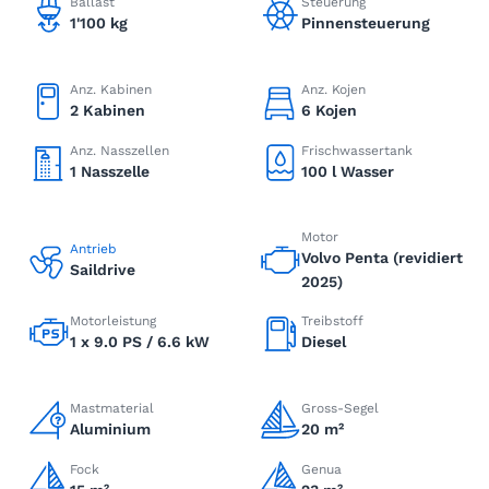
Ballast
Steuerung
1'100 kg
Pinnensteuerung
Anz. Kabinen
Anz. Kojen
2 Kabinen
6 Kojen
Anz. Nasszellen
Frischwassertank
1 Nasszelle
100 l Wasser
Motor
Antrieb
Volvo Penta (revidiert
Saildrive
2025)
Motorleistung
Treibstoff
1 x 9.0 PS / 6.6 kW
Diesel
Mastmaterial
Gross-Segel
Aluminium
20 m²
Fock
Genua