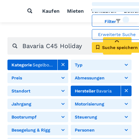
Kaufen
Mieten
Verkaufen
Bewer
Filter
Erweiterte Suche
Suche speichern
Suchen
Kategorie
Segelboote
Typ
Preis
Abmessungen
Standort
Hersteller
Bavaria
Jahrgang
Motorisierung
Bootsrumpf
Steuerung
Besegelung & Rigg
Personen