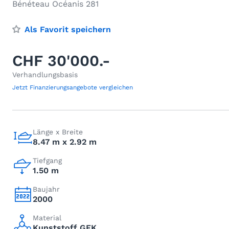
Bénéteau Océanis 281
Als Favorit speichern
CHF 30'000.-
Verhandlungsbasis
Jetzt Finanzierungsangebote vergleichen
Länge x Breite
8.47 m x 2.92 m
Tiefgang
1.50 m
Baujahr
2000
Material
Kunststoff GFK