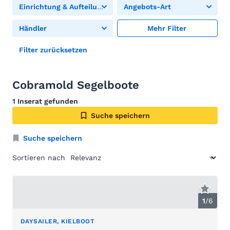
Einrichtung & Aufteilung
Angebots-Art
Händler
Mehr Filter
Filter zurücksetzen
Cobramold Segelboote
1 Inserat gefunden
Suche speichern
Suche speichern
Sortieren nach
1
/
6
DAYSAILER, KIELBOOT