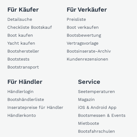
Für Käufer
Für Verkäufer
Detailsuche
Preisliste
Checkliste Bootskauf
Boot verkaufen
Boot kaufen
Bootsbewertung
Yacht kaufen
Vertragsvorlage
Bootshersteller
Bootsinserate-Archiv
Bootstests
Kundenrezensionen
Bootstransport
Für Händler
Service
Händlerlogin
Seetemperaturen
Bootshändlerliste
Magazin
Inseratepreise für Händler
iOS & Android App
Händlerkonto
Bootsmessen & Events
Mietboote
Bootsfahrschulen