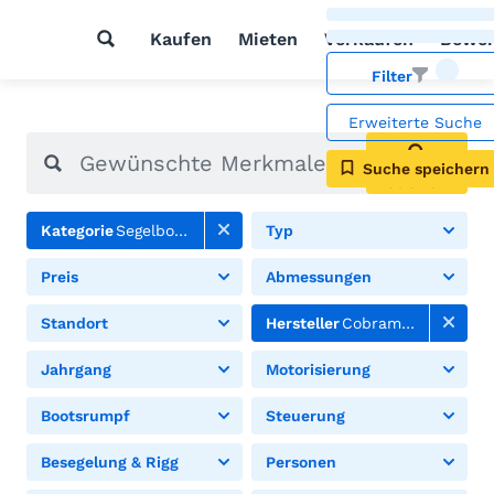
Kaufen
Mieten
Verkaufen
Bewer
Filter
Erweiterte Suche
Suche speichern
Suchen
Kategorie
Segelboote
Typ
Preis
Abmessungen
Standort
Hersteller
Cobramold
Jahrgang
Motorisierung
Bootsrumpf
Steuerung
Besegelung & Rigg
Personen