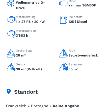
Motor
Wellenantrieb D-
Yanmar 3GM30F
Drive
Motorleistung
Treibstoff
1 x 27 PS / 20 kW
125 l Diesel
Motorstunden
3'663 h
Gross-Segel
Fock
26 m²
Selbstwendefock
Genua
Gennaker
38 m² (Rollreff)
85 m²
Standort
Frankreich » Bretagne »
Keine Angabe