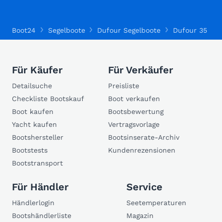
Boot24
Segelboote
Dufour Segelboote
Dufour 35
Für Käufer
Für Verkäufer
Detailsuche
Preisliste
Checkliste Bootskauf
Boot verkaufen
Boot kaufen
Bootsbewertung
Yacht kaufen
Vertragsvorlage
Bootshersteller
Bootsinserate-Archiv
Bootstests
Kundenrezensionen
Bootstransport
Für Händler
Service
Händlerlogin
Seetemperaturen
Bootshändlerliste
Magazin