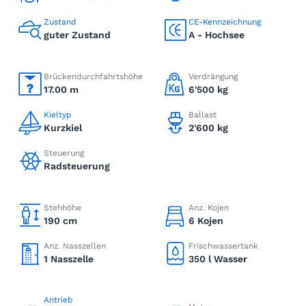
Zustand
CE-Kennzeichnung
guter Zustand
A - Hochsee
Brückendurchfahrtshöhe
Verdrängung
17.00 m
6'500 kg
Kieltyp
Ballast
Kurzkiel
2'600 kg
Steuerung
Radsteuerung
Stehhöhe
Anz. Kojen
190 cm
6 Kojen
Anz. Nasszellen
Frischwassertank
1 Nasszelle
350 l Wasser
Antrieb