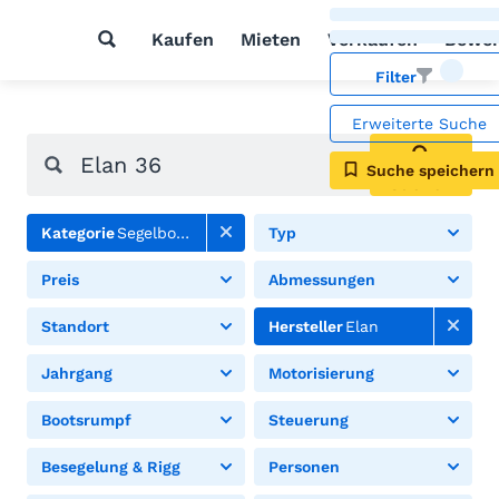
Kaufen
Mieten
Verkaufen
Bewer
Filter
Erweiterte Suche
Suche speichern
Suchen
Kategorie
Segelboote
Typ
Preis
Abmessungen
Standort
Hersteller
Elan
Jahrgang
Motorisierung
Bootsrumpf
Steuerung
Besegelung & Rigg
Personen