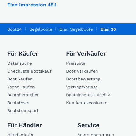
Elan Impression 45.1
Boot24
Segelboote
Elan Segelboote
Elan 36
Für Käufer
Für Verkäufer
Detailsuche
Preisliste
Checkliste Bootskauf
Boot verkaufen
Boot kaufen
Bootsbewertung
Yacht kaufen
Vertragsvorlage
Bootshersteller
Bootsinserate-Archiv
Bootstests
Kundenrezensionen
Bootstransport
Für Händler
Service
Händlerlogin
Seetemperaturen