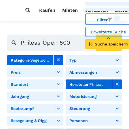
Kaufen
Mieten
Verkaufen
Bewer
Filter
Erweiterte Suche
Suche speichern
Suchen
Kategorie
Segelboote
Typ
Preis
Abmessungen
Standort
Hersteller
Philéas
Jahrgang
Motorisierung
Bootsrumpf
Steuerung
Besegelung & Rigg
Personen