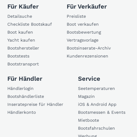
Für Käufer
Für Verkäufer
Detailsuche
Preisliste
Checkliste Bootskauf
Boot verkaufen
Boot kaufen
Bootsbewertung
Yacht kaufen
Vertragsvorlage
Bootshersteller
Bootsinserate-Archiv
Bootstests
Kundenrezensionen
Bootstransport
Für Händler
Service
Händlerlogin
Seetemperaturen
Bootshändlerliste
Magazin
Inseratepreise für Händler
iOS & Android App
Händlerkonto
Bootsmessen & Events
Mietboote
Bootsfahrschulen
Werbung