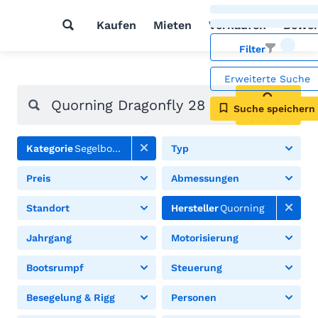
Kaufen
Mieten
Verkaufen
Bewer
Filter
Erweiterte Suche
Suche speichern
Suchen
Kategorie
Segelboote
Typ
Preis
Abmessungen
Standort
Hersteller
Quorning
Jahrgang
Motorisierung
Bootsrumpf
Steuerung
Besegelung & Rigg
Personen