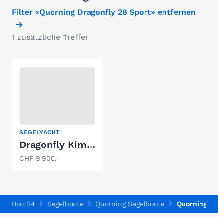
Filter «Quorning Dragonfly 28 Sport» entfernen
1 zusätzliche Treffer
SEGELYACHT
Dragonfly Kim Kieler
CHF 9'900.-
Boot24
Segelboote
Quorning Segelboote
Quorning Dr