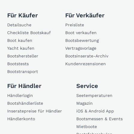
Für Käufer
Für Verkäufer
Detailsuche
Preisliste
Checkliste Bootskauf
Boot verkaufen
Boot kaufen
Bootsbewertung
Yacht kaufen
Vertragsvorlage
Bootshersteller
Bootsinserate-Archiv
Bootstests
Kundenrezensionen
Bootstransport
Für Händler
Service
Händlerlogin
Seetemperaturen
Bootshändlerliste
Magazin
Inseratepreise für Händler
iOS & Android App
Händlerkonto
Bootsmessen & Events
Mietboote