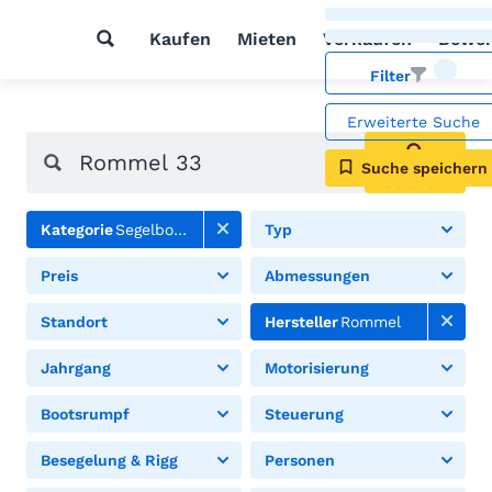
Kaufen
Mieten
Verkaufen
Bewer
Filter
Erweiterte Suche
Suche speichern
Suchen
Kategorie
Segelboote
Typ
Preis
Abmessungen
Standort
Hersteller
Rommel
Jahrgang
Motorisierung
Bootsrumpf
Steuerung
Besegelung & Rigg
Personen