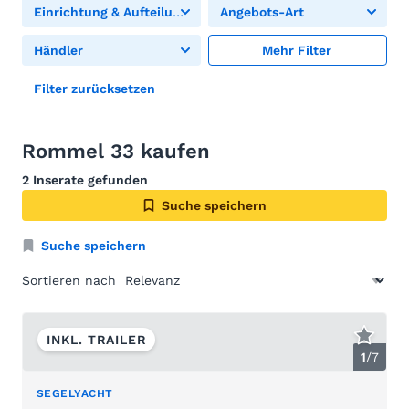
Einrichtung & Aufteilung
Angebots-Art
Händler
Mehr Filter
Filter zurücksetzen
Rommel 33 kaufen
2 Inserate gefunden
Suche speichern
Suche speichern
Sortieren nach
INKL. TRAILER
1
/
7
SEGELYACHT