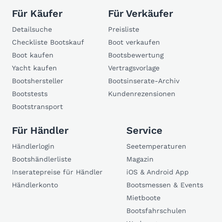
Für Käufer
Für Verkäufer
Detailsuche
Preisliste
Checkliste Bootskauf
Boot verkaufen
Boot kaufen
Bootsbewertung
Yacht kaufen
Vertragsvorlage
Bootshersteller
Bootsinserate-Archiv
Bootstests
Kundenrezensionen
Bootstransport
Für Händler
Service
Händlerlogin
Seetemperaturen
Bootshändlerliste
Magazin
Inseratepreise für Händler
iOS & Android App
Händlerkonto
Bootsmessen & Events
Mietboote
Bootsfahrschulen