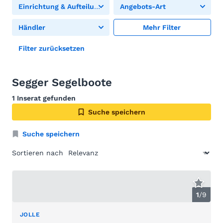
Einrichtung & Aufteilung
Angebots-Art
Händler
Mehr Filter
Filter zurücksetzen
Segger Segelboote
1 Inserat gefunden
Suche speichern
Suche speichern
Sortieren nach
1
/
9
JOLLE