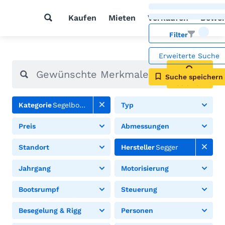
Kaufen
Mieten
Verkaufen
Bewer
Filter
Erweiterte Suche
Suche speichern
Suchen
Kategorie
Segelboote
Typ
Preis
Abmessungen
Standort
Hersteller
Segger
Jahrgang
Motorisierung
Bootsrumpf
Steuerung
Besegelung & Rigg
Personen