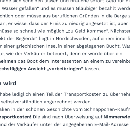
habe sich scheiden lassen und brauche sofort Geld für di
ns Wasser gefallen“ und es müssen Gläubiger bezahlt werd
echlich oder müsse aus beruflichen Gründen in die Berge 
an, er wisse, dass der Preis zu niedrig angesetzt ist, aber 
sse so schnell wie möglich „zu Geld kommen“. Nächster 
kt der Begierde“ liegt in Nordschweden, auf einem innerf
 einer griechischen Insel in einer abgelegenen Bucht. Wa
e, wie der Verkäufer beteuert, denn er würde über ein
rnehmen
das Boot dem Interessenten an einem zu vereinb
sechstägigen Ansicht „vorbeibringen“
lassen.
n wird
 habe lediglich einen Teil der Transportkosten zu überne
 selbstverständlich angerechnet werden.
Haken in der schönen Geschichte vom Schnäppchen-Kauf?
nsportkosten!
Die sind nach Überweisung auf
Nimmerwie
nd der Verkäufer unter der angegebenen E-Mail-Adresse