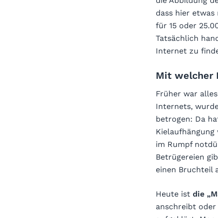
die Abbildung d
dass hier etwas 
für 15 oder 25.
Tatsächlich hand
Internet zu find
Mit welcher 
Früher war alle
Internets, wurd
betrogen: Da ha
Kielaufhängung 
im Rumpf notdür
Betrügereien gi
einen Bruchteil 
Heute ist
die „M
anschreibt oder 