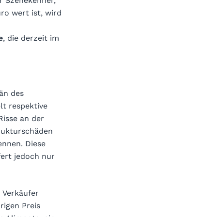
r Szenekenner,
o wert ist, wird
e
, die derzeit im
zän des
t respektive
Risse an der
trukturschäden
ennen. Diese
fert jedoch nur
 Verkäufer
rigen Preis