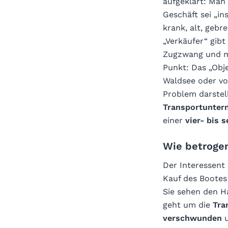
aufgeklärt: Man 
Geschäft sei „i
krank, alt, gebr
„Verkäufer“ gibt 
Zugzwang und mü
Punkt: Das „Obje
Waldsee oder vor
Problem darstell
Transportunte
einer
vier- bis 
Wie betroge
Der Interessent
Kauf des Bootes
Sie sehen den 
geht um die
Tra
verschwunden
u