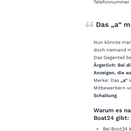
Telefonnummer n
Das „a“ m
Nun könnte man 
doch niemand m
Das Gegenteil b
Ärgerlich: Bei 
Anzeigen, die a
Merke: Das
„a“
i
Mitbewerbern vo
Schaltung
.
Warum es na
Boat24 gibt:
Bei Boot24