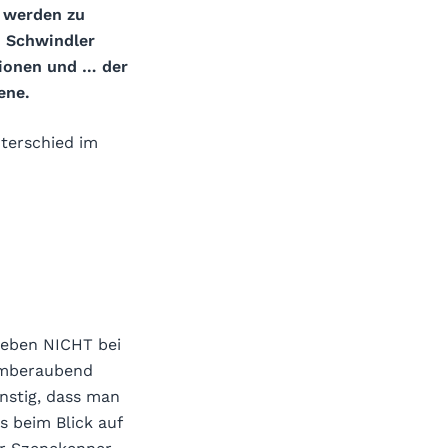
e werden zu
d Schwindler
tionen und … der
ene.
nterschied im
 eben NICHT bei
temberaubend
nstig, dass man
s beim Blick auf