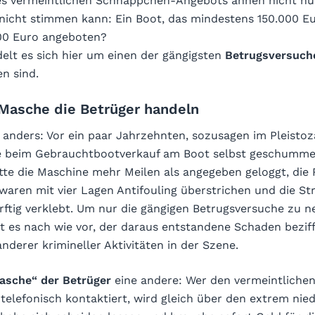
es vermeintlichen Schnäppchen-Angebots ahnen nicht nu
nicht stimmen kann: Ein Boot, das mindestens 150.000 Eur
000 Euro angeboten?
elt es sich hier um einen der gängigsten
Betrugsversuch
en sind.
Masche die Betrüger handeln
s anders: Vor ein paar Jahrzehnten, sozusagen im Pleisto
e beim Gebrauchtbootverkauf am Boot selbst geschummel
tte die Maschine mehr Meilen als angegeben geloggt, die 
waren mit vier Lagen Antifouling überstrichen und die S
ftig verklebt. Um nur die gängigen Betrugsversuche zu n
bt es nach wie vor, der daraus entstandene Schaden bezif
anderer krimineller Aktivitäten in der Szene.
asche“ der Betrüger
eine andere: Wer den vermeintlichen
telefonisch kontaktiert, wird gleich über den extrem nied