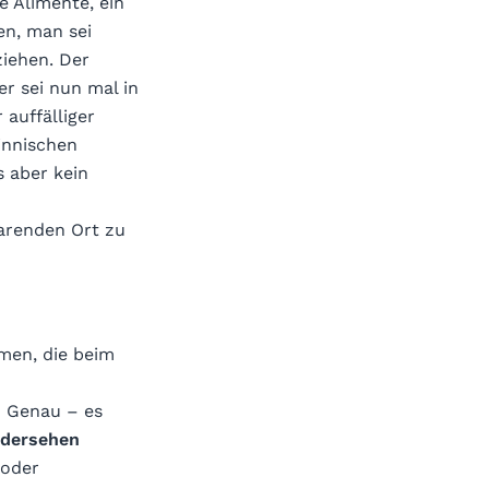
e Alimente, ein
en, man sei
ziehen. Der
er sei nun mal in
auffälliger
innischen
s aber kein
arenden Ort zu
hmen, die beim
 Genau – es
dersehen
 oder