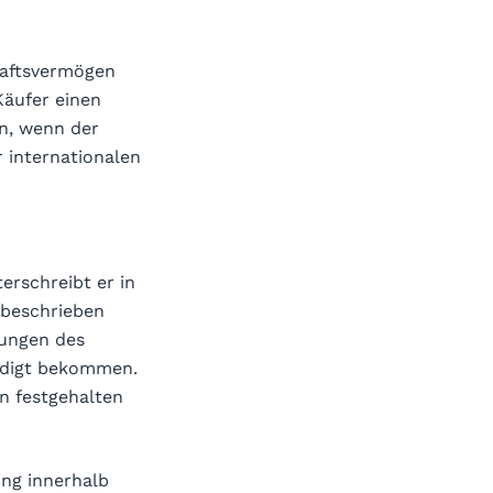
haftsvermögen
Käufer einen
en, wenn der
 internationalen
erschreibt er in
 beschrieben
gungen des
ndigt bekommen.
en festgehalten
ung innerhalb