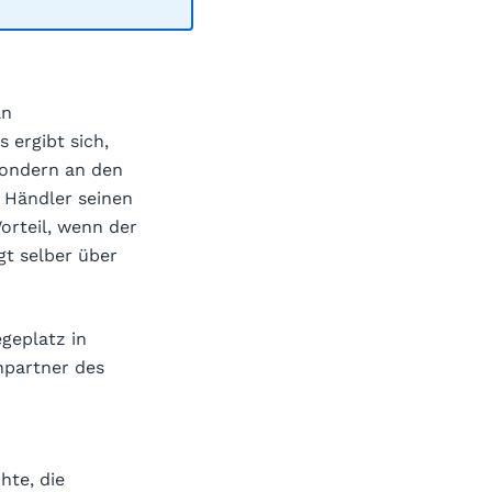
an
 ergibt sich,
 sondern an den
 Händler seinen
Vorteil, wenn der
gt selber über
egeplatz in
hpartner des
hte, die