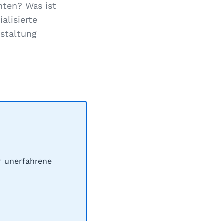
hten? Was ist
alisierte
estaltung
ür unerfahrene