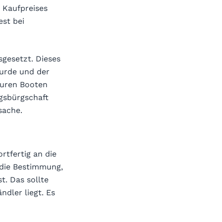
s Kaufpreises
est bei
sgesetzt. Dieses
wurde und der
euren Booten
gsbürgschaft
sache.
rtfertig an die
 die Bestimmung,
st. Das sollte
dler liegt. Es