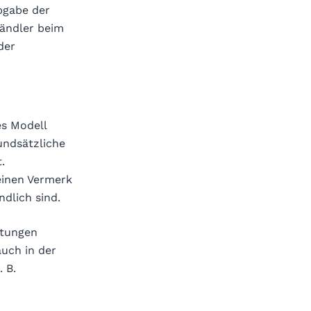
bgabe der
Händler beim
der
es Modell
rundsätzliche
.
einen Vermerk
ndlich sind.
ttungen
uch in der
 B.