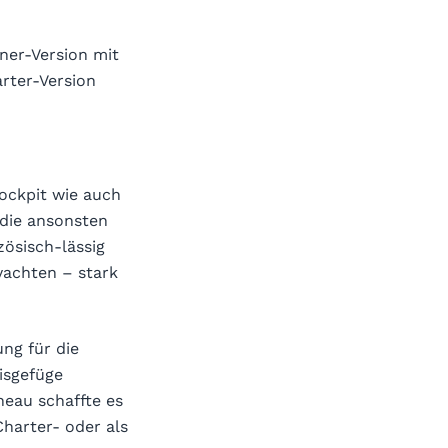
ner-Version mit
rter-Version
Cockpit wie auch
die ansonsten
zösisch-lässig
nyachten – stark
ng für die
isgefüge
eau schaffte es
Charter- oder als