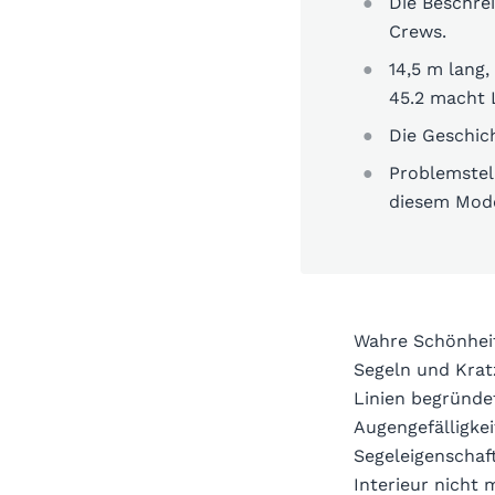
Die Beschre
Crews.
14,5 m lang,
45.2 macht 
Die Geschic
Problemstel
diesem Mode
Wahre Schönheit
Segeln und Kratz
Linien begründe
Augengefälligkei
Segeleigenschaf
Interieur nicht 