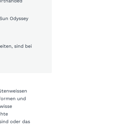
horthanded
 Sun Odyssey
iten, sind bei
lütenweissen
 Formen und
wisse
chte
sind oder das