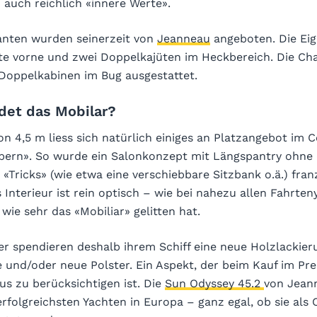
auch reichlich «innere Werte».
anten wurden seinerzeit von
Jeanneau
angeboten. Die Eig
üte vorne und zwei Doppelkajüten im Heckbereich. Die Cha
Doppelkabinen im Bug ausgestattet.
idet das Mobilar?
on 4,5 m liess sich natürlich einiges an Platzangebot im 
bern». So wurde ein Salonkonzept mit Längspantry ohne 
«Tricks» (wie etwa eine verschiebbare Sitzbank o.ä.) fran
s Interieur ist rein optisch – wie bei nahezu allen Fahrte
wie sehr das «Mobiliar» gelitten hat.
r spendieren deshalb ihrem Schiff eine neue Holzlackieru
 und/oder neue Polster. Ein Aspekt, der beim Kauf im Pre
us zu berücksichtigen ist. Die
Sun Odyssey 45.2
von Jeann
erfolgreichsten Yachten in Europa – ganz egal, ob sie als 