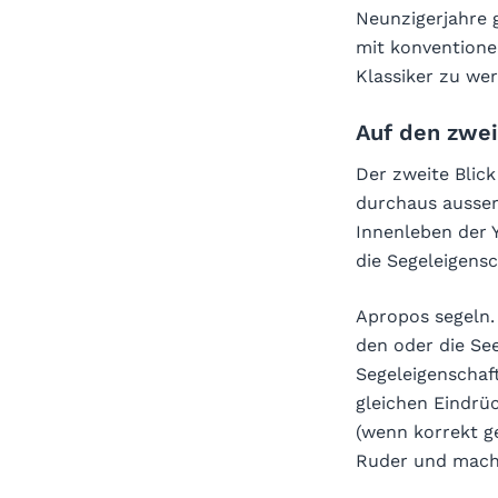
Neunzigerjahre g
mit konventione
Klassiker zu we
Auf den zwei
Der zweite Blick
durchaus ausse
Innenleben der 
die Segeleigensc
Apropos segeln.
den oder die Se
Segeleigenschaf
gleichen Eindrü
(wenn korrekt g
Ruder und macht