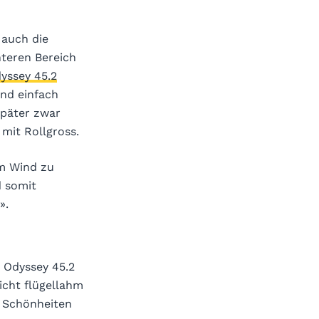
 auch die
nteren Bereich
yssey 45.2
ind einfach
später zwar
mit Rollgross.
am Wind zu
d somit
».
n Odyssey 45.2
icht flügellahm
n Schönheiten