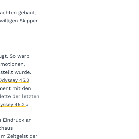
ryachten gebaut,
willigen Skipper
ugt. So warb
Emotionen,
stellt wurde.
Odyssey 45.2
ment mit den
ette der letzten
yssey 45.2
»
n Eindruck an
rchaus
Im Zeitgeist der