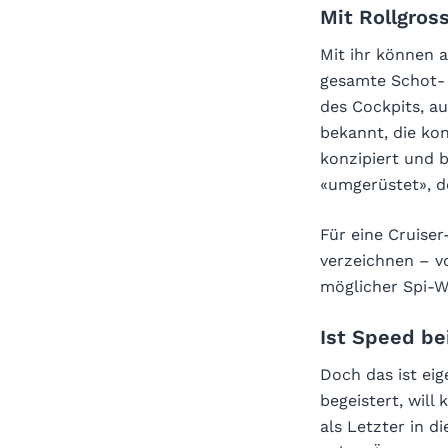
Mit Rollgros
Mit ihr können a
gesamte Schot- u
des Cockpits, a
bekannt, die ko
konzipiert und 
«umgerüstet», d
Für eine Cruise
verzeichnen – v
möglicher Spi-Wa
Ist Speed be
Doch das ist eig
begeistert, will
als Letzter in d