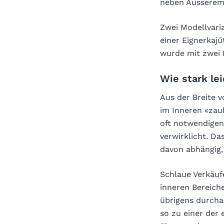
neben Äusserem 
Zwei Modellvari
einer Eignerkaj
wurde mit zwei 
Wie stark le
Aus der Breite v
im Inneren «zau
oft notwendigen 
verwirklicht. Da
davon abhängig, 
Schlaue Verkäufe
inneren Bereiche
übrigens durcha
so zu einer der 