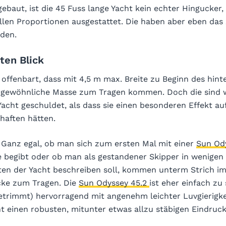
ebaut, ist die 45 Fuss lange Yacht kein echter Hingucker
llen Proportionen ausgestattet. Die haben aber eben das 
rden.
ten Blick
 offenbart, dass mit 4,5 m max. Breite zu Beginn des hinte
rgewöhnliche Masse zum Tragen kommen. Doch die sind 
Yacht geschuldet, als dass sie einen besonderen Effekt a
haften hätten.
 Ganz egal, ob man sich zum ersten Mal mit einer
Sun Od
e begibt oder ob man als gestandener Skipper in wenigen
ten der Yacht beschreiben soll, kommen unterm Strich i
cke zum Tragen. Die
Sun Odyssey 45.2
ist eher einfach zu 
etrimmt) hervorragend mit angenehm leichter Luvgierigke
 einen robusten, mitunter etwas allzu stäbigen Eindruck 