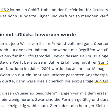
 45.2
ist so ein Schiff. Nahe an der Perfektion für Cruise
heute noch Hunderte Eigner und verführt so manchen kauf
die mit «Glück» beworben wurde
ch ist jede Werft von ihrem Produkt voll und ganz überze
och kurz vor der Jahrtausendwende mit Begriffen wie «
tion» für ihr Erfolgsmodell, bevor dessen Bau 2003 einge
te die Werft bereits zehn Jahre Erfahrung mit ihrer
Sun 
lon Nautique im Jahre 2001 wurde das Jeanneau-Manage
 «Wenn ich nur ein Boot aus unserer gesamten Angebotspal
dürfte, dann wäre dies sicherlich die einzigartige
Sun Od
diesen Cruiser so besonders? Fangen wir mit dem erste
h ein wenig herum: Zwar sind die Formen gefällig und du
r… einzigartig wohl kaum. Zumindest aus heutiger Sicht. 