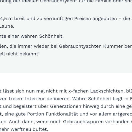
ibung der idealen Gebrauchtyacht für die Familie oder s
 4,5 m breit und zu vernünftigen Preisen angeboten – die
Laune.
hte einer wahren Schönheit.
len, die immer wieder bei Gebrauchtyachten Kummer bere
ll nicht bekannt!
 lässt sich nun mal nicht mit x-fachen Lackschichten, b
er-freiem Interieur definieren. Wahre Schönheit liegt in
t und begeistert über Generationen hinweg durch eine ge
t, eine gute Portion Funktionalität und vor allem artgere
ten. Auch dann, wenn noch Gebrauchsspuren vorhanden 
mehr werftneu duftet.