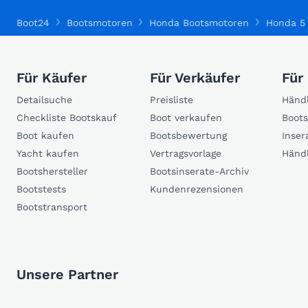
Boot24
Bootsmotoren
Honda Bootsmotoren
Honda 5
Für Käufer
Für Verkäufer
Für
Detailsuche
Preisliste
Händl
Checkliste Bootskauf
Boot verkaufen
Boots
Boot kaufen
Bootsbewertung
Inser
Yacht kaufen
Vertragsvorlage
Händ
Bootshersteller
Bootsinserate-Archiv
Bootstests
Kundenrezensionen
Bootstransport
Unsere Partner