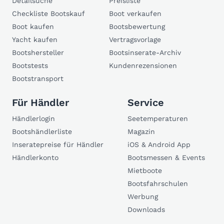
Detailsuche
Preisliste
Checkliste Bootskauf
Boot verkaufen
Boot kaufen
Bootsbewertung
Yacht kaufen
Vertragsvorlage
Bootshersteller
Bootsinserate-Archiv
Bootstests
Kundenrezensionen
Bootstransport
Für Händler
Service
Händlerlogin
Seetemperaturen
Bootshändlerliste
Magazin
Inseratepreise für Händler
iOS & Android App
Händlerkonto
Bootsmessen & Events
Mietboote
Bootsfahrschulen
Werbung
Downloads