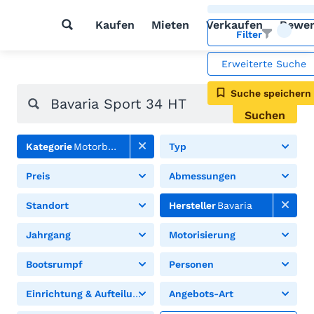
Kaufen
Mieten
Verkaufen
Bewer
Filter
Erweiterte Suche
Suche speichern
Suchen
Kategorie
Motorboote
Typ
Preis
Abmessungen
Standort
Hersteller
Bavaria
Jahrgang
Motorisierung
Bootsrumpf
Personen
Einrichtung & Aufteilung
Angebots-Art