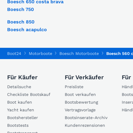
Boesch 650 costa brava
Boesch 750
Boesch 850
Boesch acapulco
Boot24
Motorboote
Boesch Motorboote
Boesch 560 
Für Käufer
Für Verkäufer
Für
Detailsuche
Preisliste
Händl
Checkliste Bootskauf
Boot verkaufen
Boots
Boot kaufen
Bootsbewertung
Inser
Yacht kaufen
Vertragsvorlage
Händ
Bootshersteller
Bootsinserate-Archiv
Bootstests
Kundenrezensionen