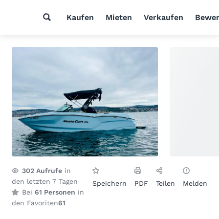
Kaufen
Mieten
Verkaufen
Bewer
302
Aufrufe
in
den letzten 7 Tagen
Speichern
PDF
Teilen
Melden
Bei
61 Personen
in
den Favoriten
61