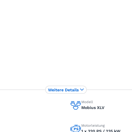
Weitere Details
Modell
Mobius XLV
Motorleistung
1 x 320 PS / 235 kW