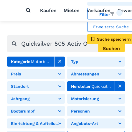
Kaufen
Mieten
Verkaufen
Bewer
Filter
Erweiterte Suche
Suche speichern
Suchen
Kategorie
Motorboote
Typ
Preis
Abmessungen
Standort
Hersteller
Quicksilver
Jahrgang
Motorisierung
Bootsrumpf
Personen
Einrichtung & Aufteilung
Angebots-Art