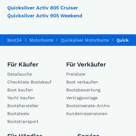
Quicksilver Activ 805 Cruiser
Quicksilver Activ 905 Weekend
Boot24
Motorboote
Quicksilver Motorboote
Quicksilv
Für Käufer
Für Verkäufer
Detailsuche
Preisliste
Checkliste Bootskauf
Boot verkaufen
Boot kaufen
Bootsbewertung
Yacht kaufen
Vertragsvorlage
Bootshersteller
Bootsinserate-Archiv
Bootstests
Kundenrezensionen
Bootstransport