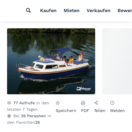
Kaufen
Mieten
Verkaufen
Bewer
77
Aufrufe
in den
letzten 7 Tagen
Speichern
PDF
Teilen
Melden
Bei
26 Personen
in
den Favoriten
26