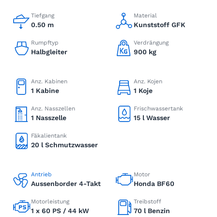
Tiefgang
Material
0.50 m
Kunststoff GFK
Rumpftyp
Verdrängung
Halbgleiter
900 kg
Anz. Kabinen
Anz. Kojen
1 Kabine
1 Koje
Anz. Nasszellen
Frischwassertank
1 Nasszelle
15 l Wasser
Fäkalientank
20 l Schmutzwasser
Antrieb
Motor
Aussenborder 4-Takt
Honda BF60
Motorleistung
Treibstoff
1 x 60 PS / 44 kW
70 l Benzin