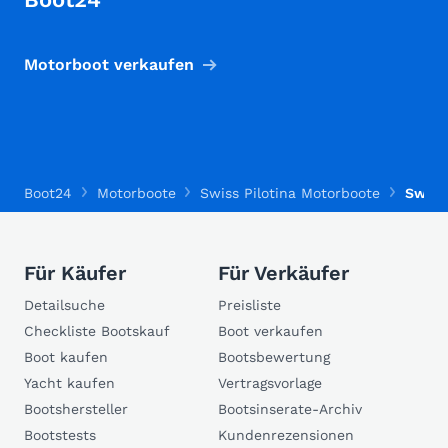
Motorboot verkaufen
Boot24
Motorboote
Swiss Pilotina Motorboote
Swiss 
Für Käufer
Für Verkäufer
Detailsuche
Preisliste
Checkliste Bootskauf
Boot verkaufen
Boot kaufen
Bootsbewertung
Yacht kaufen
Vertragsvorlage
Bootshersteller
Bootsinserate-Archiv
Bootstests
Kundenrezensionen