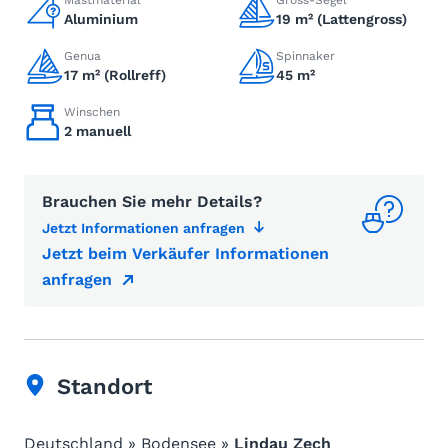
Mastmaterial
Gross-Segel
Aluminium
19 m² (Lattengross)
Genua
Spinnaker
17 m² (Rollreff)
45 m²
Winschen
2 manuell
Brauchen Sie mehr Details?
Jetzt Informationen anfragen
Jetzt beim Verkäufer Informationen
anfragen
Standort
Deutschland » Bodensee »
Lindau Zech