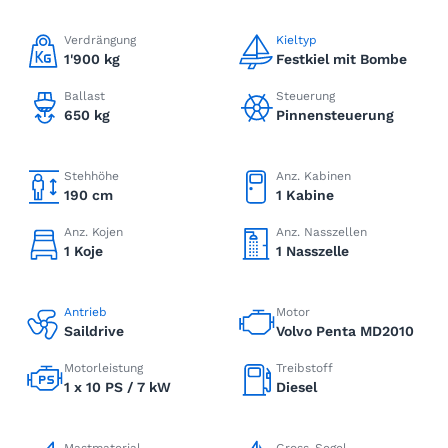
Verdrängung
Kieltyp
1'900 kg
Festkiel mit Bombe
Ballast
Steuerung
650 kg
Pinnensteuerung
Stehhöhe
Anz. Kabinen
190 cm
1 Kabine
Anz. Kojen
Anz. Nasszellen
1 Koje
1 Nasszelle
Antrieb
Motor
Saildrive
Volvo Penta MD2010
Motorleistung
Treibstoff
1 x 10 PS / 7 kW
Diesel