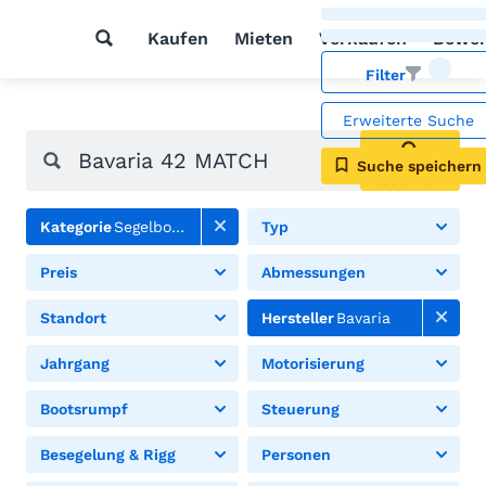
Kaufen
Mieten
Verkaufen
Bewer
Filter
Erweiterte Suche
Suche speichern
Suchen
Kategorie
Segelboote
Typ
Preis
Abmessungen
Standort
Hersteller
Bavaria
Jahrgang
Motorisierung
Bootsrumpf
Steuerung
Besegelung & Rigg
Personen