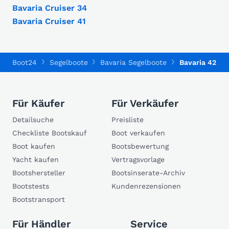
Bavaria Cruiser 34
Bavaria Cruiser 41
Boot24
Segelboote
Bavaria Segelboote
Bavaria 42 M
Für Käufer
Für Verkäufer
Detailsuche
Preisliste
Checkliste Bootskauf
Boot verkaufen
Boot kaufen
Bootsbewertung
Yacht kaufen
Vertragsvorlage
Bootshersteller
Bootsinserate-Archiv
Bootstests
Kundenrezensionen
Bootstransport
Für Händler
Service