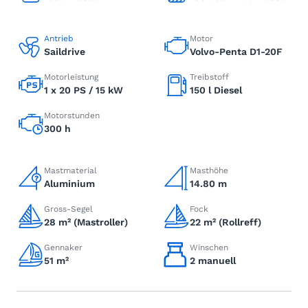
Antrieb
Motor
Saildrive
Volvo-Penta D1-20F
Motorleistung
Treibstoff
1 x 20 PS / 15 kW
150 l Diesel
Motorstunden
300 h
Mastmaterial
Masthöhe
Aluminium
14.80 m
Gross-Segel
Fock
28 m² (Mastroller)
22 m² (Rollreff)
Gennaker
Winschen
51 m²
2 manuell