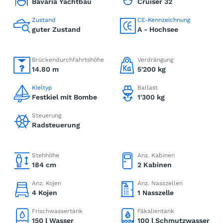
Bavaria Yachtbau
Cruiser 32
Zustand
CE-Kennzeichnung
guter Zustand
A - Hochsee
Brückendurchfahrtshöhe
Verdrängung
14.80 m
5'200 kg
Kieltyp
Ballast
Festkiel mit Bombe
1'300 kg
Steuerung
Radsteuerung
Stehhöhe
Anz. Kabinen
184 cm
2 Kabinen
Anz. Kojen
Anz. Nasszellen
4 Kojen
1 Nasszelle
Frischwassertank
Fäkalientank
150 l Wasser
100 l Schmutzwasser