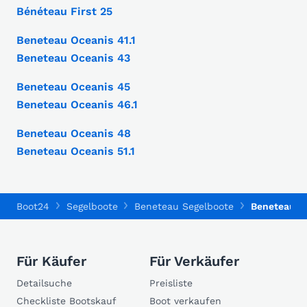
Bénéteau First 25
Beneteau Oceanis 41.1
Beneteau Oceanis 43
Beneteau Oceanis 45
Beneteau Oceanis 46.1
Beneteau Oceanis 48
Beneteau Oceanis 51.1
Boot24
Segelboote
Beneteau Segelboote
Beneteau O
Für Käufer
Für Verkäufer
Detailsuche
Preisliste
Checkliste Bootskauf
Boot verkaufen