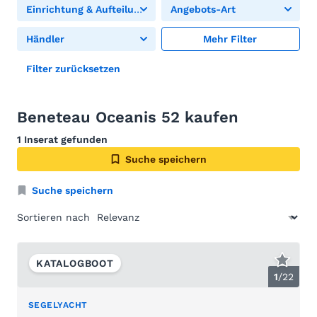
Einrichtung & Aufteilung
Angebots-Art
Händler
Mehr Filter
Filter zurücksetzen
Beneteau Oceanis 52 kaufen
1 Inserat gefunden
Suche speichern
Suche speichern
Sortieren nach
KATALOGBOOT
1
/
22
SEGELYACHT