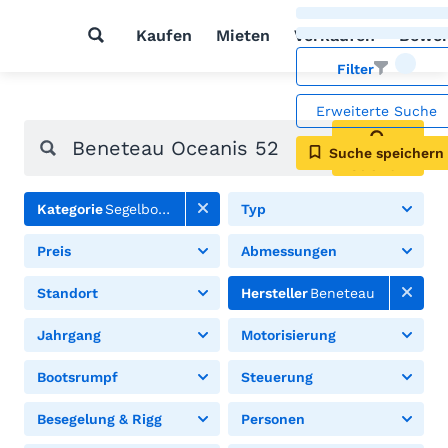
Kaufen
Mieten
Verkaufen
Bewer
Filter
Erweiterte Suche
Suche speichern
Suchen
Kategorie
Segelboote
Typ
Preis
Abmessungen
Standort
Hersteller
Beneteau
Jahrgang
Motorisierung
Bootsrumpf
Steuerung
Besegelung & Rigg
Personen