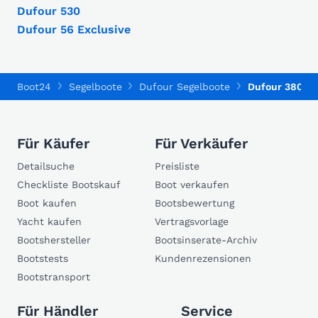
Dufour 530
Dufour 56 Exclusive
Boot24
Segelboote
Dufour Segelboote
Dufour 380 Gr
Für Käufer
Für Verkäufer
Detailsuche
Preisliste
Checkliste Bootskauf
Boot verkaufen
Boot kaufen
Bootsbewertung
Yacht kaufen
Vertragsvorlage
Bootshersteller
Bootsinserate-Archiv
Bootstests
Kundenrezensionen
Bootstransport
Für Händler
Service