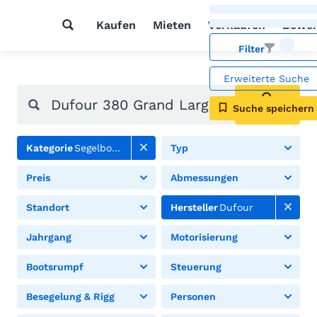
Kaufen
Mieten
Verkaufen
Bewer
Filter
Erweiterte Suche
Suche speichern
Suchen
Kategorie
Segelboote
Typ
Preis
Abmessungen
Standort
Hersteller
Dufour
Jahrgang
Motorisierung
Bootsrumpf
Steuerung
Besegelung & Rigg
Personen