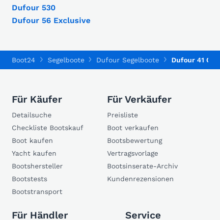
Dufour 530
Dufour 56 Exclusive
Boot24
Segelboote
Dufour Segelboote
Dufour 41 Clas
Für Käufer
Für Verkäufer
Detailsuche
Preisliste
Checkliste Bootskauf
Boot verkaufen
Boot kaufen
Bootsbewertung
Yacht kaufen
Vertragsvorlage
Bootshersteller
Bootsinserate-Archiv
Bootstests
Kundenrezensionen
Bootstransport
Für Händler
Service