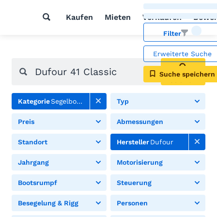
Kaufen
Mieten
Verkaufen
Bewer
Filter
Erweiterte Suche
Suche speichern
Suchen
Kategorie
Segelboote
Typ
Preis
Abmessungen
Standort
Hersteller
Dufour
Jahrgang
Motorisierung
Bootsrumpf
Steuerung
Besegelung & Rigg
Personen