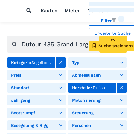
Kaufen
Mieten
Verkaufen
Bewer
Filter
Erweiterte Suche
Suche speichern
Suchen
Kategorie
Segelboote
Typ
Preis
Abmessungen
Standort
Hersteller
Dufour
Jahrgang
Motorisierung
Bootsrumpf
Steuerung
Besegelung & Rigg
Personen