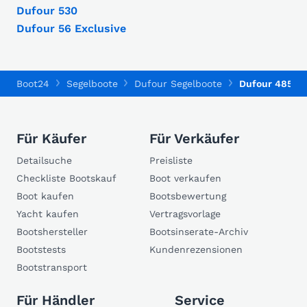
Dufour 530
Dufour 56 Exclusive
Boot24
Segelboote
Dufour Segelboote
Dufour 485 Gr
Für Käufer
Für Verkäufer
Detailsuche
Preisliste
Checkliste Bootskauf
Boot verkaufen
Boot kaufen
Bootsbewertung
Yacht kaufen
Vertragsvorlage
Bootshersteller
Bootsinserate-Archiv
Bootstests
Kundenrezensionen
Bootstransport
Für Händler
Service