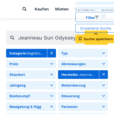
Kaufen
Mieten
Verkaufen
Bewer
Filter
Erweiterte Suche
Suche speichern
Suchen
Kategorie
Segelboote
Typ
Preis
Abmessungen
Standort
Hersteller
Jeanneau
Jahrgang
Motorisierung
Bootsrumpf
Steuerung
Besegelung & Rigg
Personen