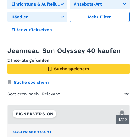
Einrichtung & Aufteilung
Angebots-Art
Händler
Mehr Filter
Filter zurücksetzen
Jeanneau Sun Odyssey 40 kaufen
2 Inserate gefunden
Suche speichern
Suche speichern
Sortieren nach
EIGNERVERSION
1
/
22
BLAUWASSERYACHT