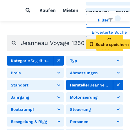
Kaufen
Mieten
Verkaufen
Bewer
Filter
Erweiterte Suche
Suche speichern
Suchen
Kategorie
Segelboote
Typ
Preis
Abmessungen
Standort
Hersteller
Jeanneau
Jahrgang
Motorisierung
Bootsrumpf
Steuerung
Besegelung & Rigg
Personen