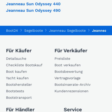
Jeanneau Sun Odyssey 440
Jeanneau Sun Odyssey 490
Boot24
Segelboote
Jeanneau Segelboote
Jeanneau V
Für Käufer
Für Verkäufer
Detailsuche
Preisliste
Checkliste Bootskauf
Boot verkaufen
Boot kaufen
Bootsbewertung
Yacht kaufen
Vertragsvorlage
Bootshersteller
Bootsinserate-Archiv
Bootstests
Kundenrezensionen
Bootstransport
Für Händler
Service