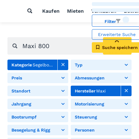
Kaufen
Mieten
Verkaufen
Bewer
Filter
Erweiterte Suche
Suche speichern
Suchen
Kategorie
Segelboote
Typ
Preis
Abmessungen
Standort
Hersteller
Maxi
Jahrgang
Motorisierung
Bootsrumpf
Steuerung
Besegelung & Rigg
Personen