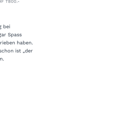
F 1'800.-
CHF 3'740.-
CHF 3'800.-
g bei
gar Spass
hrieben haben.
schon ist „der
n.