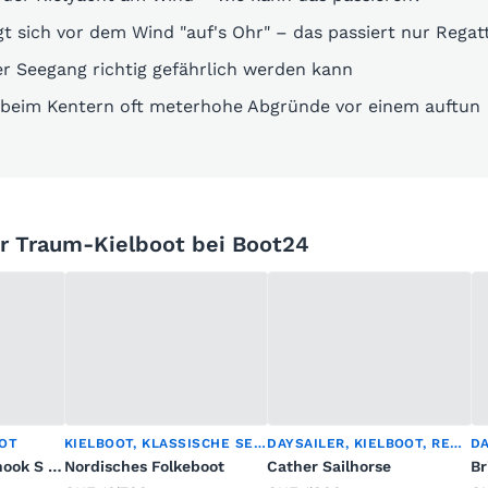
gt sich vor dem Wind "auf's Ohr" – das passiert nur Regat
 Seegang richtig gefährlich werden kann
beim Kentern oft meterhohe Abgründe vor einem auftun
hr Traum-Kielboot bei Boot24
OOT
KIELBOOT, KLASSISCHE SEGELYACHT, SEGELYACHT
DAYSAILER, KIELBOOT, REGATTABOOT
DA
Heinrich Werft Nanook S – Vollcarbon Canting-Keel Racer
Nordisches Folkeboot
Cather Sailhorse