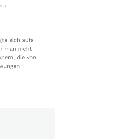
r /
gte sich aufs
nn man nicht
pern, die von
zwungen