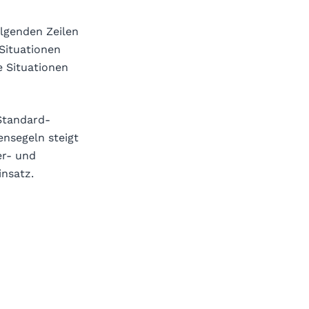
olgenden Zeilen
Situationen
e Situationen
Standard-
ensegeln steigt
er- und
insatz.