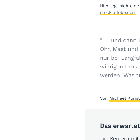
Hier legt sich ein
stock.adobe.com
" … und dann k
Ohr, Mast und
nur bei Langfa
widrigen Umst
werden. Was t
Von
Michael Kunst
Das erwartet
Kentern mit