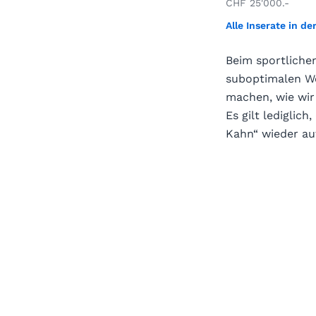
CHF 25'000.-
Alle Inserate in de
Beim sportlichen
suboptimalen We
machen, wie wir 
Es gilt lediglic
Kahn“ wieder au