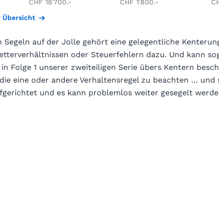
CHF 18'700.-
CHF 1'800.-
CH
r Übersicht
 Segeln auf der Jolle gehört eine gelegentliche Kenterun
tterverhältnissen oder Steuerfehlern dazu. Und kann so
in Folge 1 unserer zweiteiligen Serie übers Kentern besc
h, die eine oder andere Verhaltensregel zu beachten … und 
fgerichtet und es kann problemlos weiter gesegelt werde