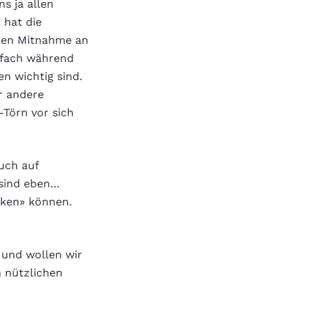
s ja allen
 hat die
eren Mitnahme an
nfach während
n wichtig sind.
ür andere
-Törn vor sich
uch auf
 sind eben…
aken» können.
und wollen wir
n nützlichen