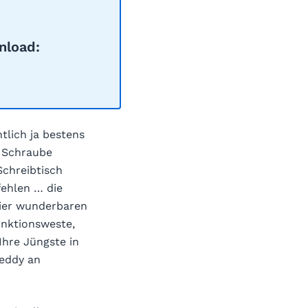
nload:
tlich ja bestens
e Schraube
Schreibtisch
fehlen … die
vier wunderbaren
unktionsweste,
Ihre Jüngste in
teddy an