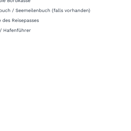
die Bordkasse
buch / Seemeilenbuch (falls vorhanden)
e des Reisepasses
 / Hafenführer