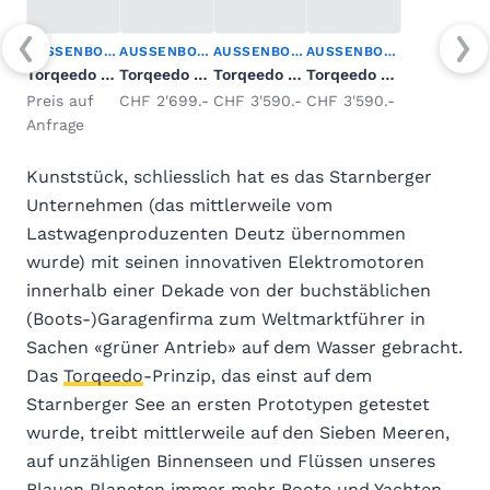
AUSSENBORDER
AUSSENBORDER
AUSSENBORDER
AUSSENBORDER
Torqeedo Travel 1003 CS
Torqeedo Travel S mit Akku XP
Torqeedo Travel XP
Torqeedo XP HL
Preis auf
CHF 2'699.-
CHF 3'590.-
CHF 3'590.-
Anfrage
Kunststück, schliesslich hat es das Starnberger
Unternehmen (das mittlerweile vom
Lastwagenproduzenten Deutz übernommen
wurde) mit seinen innovativen Elektromotoren
innerhalb einer Dekade von der buchstäblichen
(Boots-)Garagenfirma zum Weltmarktführer in
Sachen «grüner Antrieb» auf dem Wasser gebracht.
Das
Torqeedo
-Prinzip, das einst auf dem
Starnberger See an ersten Prototypen getestet
wurde, treibt mittlerweile auf den Sieben Meeren,
auf unzähligen Binnenseen und Flüssen unseres
Blauen Planeten immer mehr Boote und Yachten