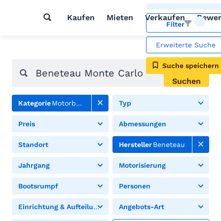
Kaufen
Mieten
Verkaufen
Bewer
Filter
Erweiterte Suche
Suche speichern
Suchen
Kategorie
Motorboote
Typ
Preis
Abmessungen
Standort
Hersteller
Beneteau
Jahrgang
Motorisierung
Bootsrumpf
Personen
Einrichtung & Aufteilung
Angebots-Art