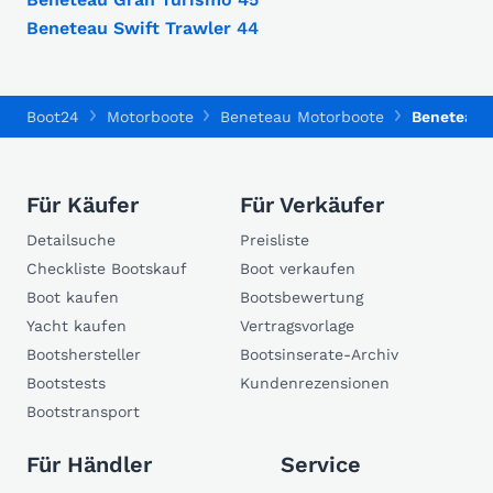
Beneteau Swift Trawler 44
Boot24
Motorboote
Beneteau Motorboote
Beneteau M
Für Käufer
Für Verkäufer
Detailsuche
Preisliste
Checkliste Bootskauf
Boot verkaufen
Boot kaufen
Bootsbewertung
Yacht kaufen
Vertragsvorlage
Bootshersteller
Bootsinserate-Archiv
Bootstests
Kundenrezensionen
Bootstransport
Für Händler
Service