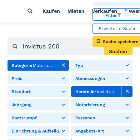
Kaufen
Mieten
Verkaufen
Bewer
Filter
Erweiterte Suche
Suche speichern
Suchen
Kategorie
Motorboote
Typ
Preis
Abmessungen
Standort
Hersteller
Invictus
Jahrgang
Motorisierung
Bootsrumpf
Personen
Einrichtung & Aufteilung
Angebots-Art