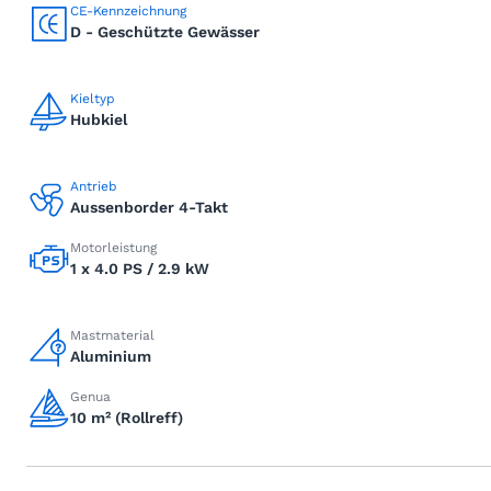
CE-Kennzeichnung
D - Geschützte Gewässer
Kieltyp
Hubkiel
Antrieb
Aussenborder 4-Takt
Motorleistung
1 x 4.0 PS / 2.9 kW
Mastmaterial
Aluminium
Genua
10 m² (Rollreff)