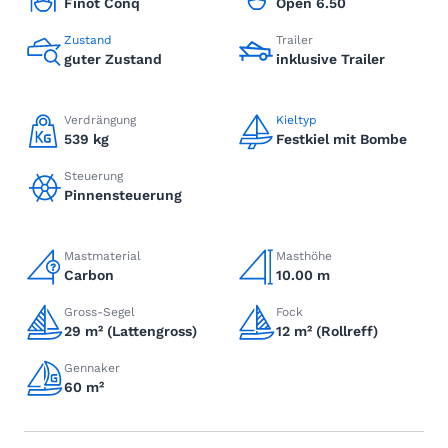
Finot Conq
Open 6.50
Zustand
Trailer
guter Zustand
inklusive Trailer
Verdrängung
Kieltyp
539 kg
Festkiel mit Bombe
Steuerung
Pinnensteuerung
Mastmaterial
Masthöhe
Carbon
10.00 m
Gross-Segel
Fock
29 m² (Lattengross)
12 m² (Rollreff)
Gennaker
60 m²