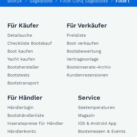
Boot24
Segelboote
Finot Conq Segelboote
Finot Con
Für Käufer
Für Verkäufer
Detailsuche
Preisliste
Checkliste Bootskauf
Boot verkaufen
Boot kaufen
Bootsbewertung
Yacht kaufen
Vertragsvorlage
Bootshersteller
Bootsinserate-Archiv
Bootstests
Kundenrezensionen
Bootstransport
Für Händler
Service
Händlerlogin
Seetemperaturen
Bootshändlerliste
Magazin
Inseratepreise für Händler
iOS & Android App
Händlerkonto
Bootsmessen & Events