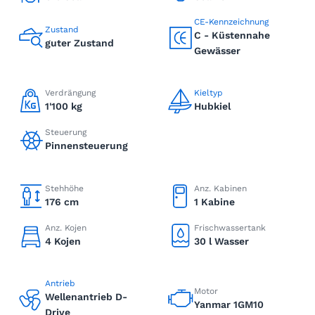
CE-Kennzeichnung
Zustand
C - Küstennahe
guter Zustand
Gewässer
Verdrängung
Kieltyp
1'100 kg
Hubkiel
Steuerung
Pinnensteuerung
Stehhöhe
Anz. Kabinen
176 cm
1 Kabine
Anz. Kojen
Frischwassertank
4 Kojen
30 l Wasser
Antrieb
Motor
Wellenantrieb D-
Yanmar 1GM10
Drive