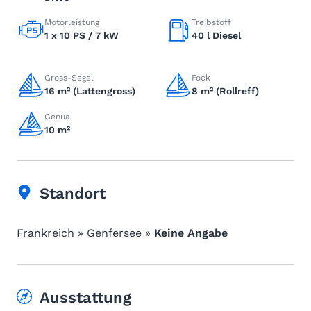
Motorleistung
Treibstoff
1 x 10 PS / 7 kW
40 l Diesel
Gross-Segel
Fock
16 m² (Lattengross)
8 m² (Rollreff)
Genua
10 m²
Standort
Frankreich » Genfersee »
Keine Angabe
Ausstattung