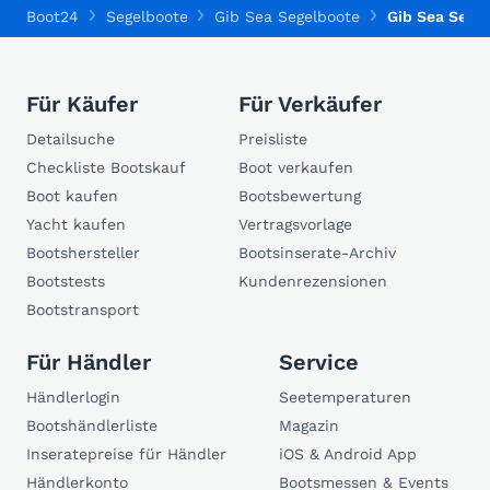
Boot24
Segelboote
Gib Sea Segelboote
Gib Sea Sea 
Für Käufer
Für Verkäufer
Detailsuche
Preisliste
Checkliste Bootskauf
Boot verkaufen
Boot kaufen
Bootsbewertung
Yacht kaufen
Vertragsvorlage
Bootshersteller
Bootsinserate-Archiv
Bootstests
Kundenrezensionen
Bootstransport
Für Händler
Service
Händlerlogin
Seetemperaturen
Bootshändlerliste
Magazin
Inseratepreise für Händler
iOS & Android App
Händlerkonto
Bootsmessen & Events