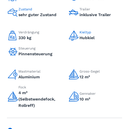
Zustand
Trailer
sehr guter Zustand
inklusive Trailer
Verdrängung
Kieltyp
330 kg
Hubkiel
Steuerung
Pinnensteuerung
Mastmaterial
Gross-Segel
Aluminium
12 m²
Fock
4 m²
Gennaker
(Selbstwendefock,
10 m²
Rollreff)