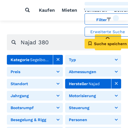
Kaufen
Mieten
Verkaufen
Bewer
Filter
Erweiterte Suche
Suche speichern
Suchen
Kategorie
Segelboote
Typ
Preis
Abmessungen
Standort
Hersteller
Najad
Jahrgang
Motorisierung
Bootsrumpf
Steuerung
Besegelung & Rigg
Personen