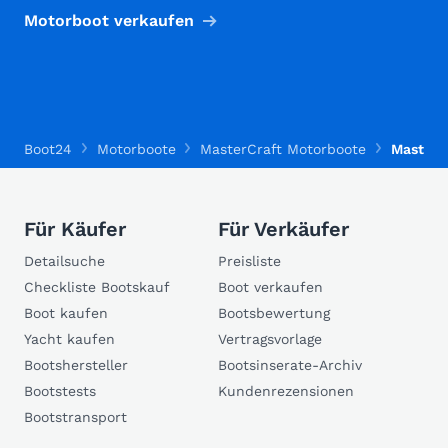
Motorboot verkaufen
Boot24
Motorboote
MasterCraft Motorboote
MasterC
Für Käufer
Für Verkäufer
Detailsuche
Preisliste
Checkliste Bootskauf
Boot verkaufen
Boot kaufen
Bootsbewertung
Yacht kaufen
Vertragsvorlage
Bootshersteller
Bootsinserate-Archiv
Bootstests
Kundenrezensionen
Bootstransport