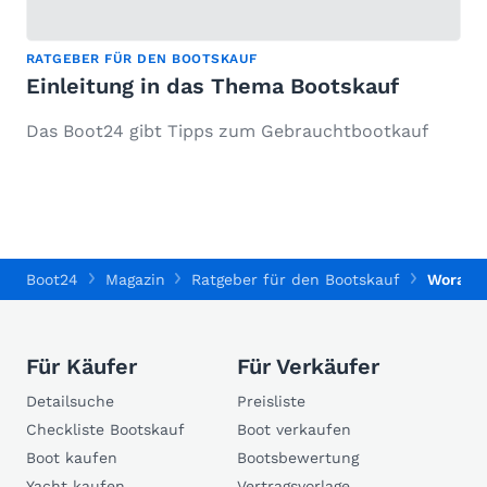
RATGEBER FÜR DEN BOOTSKAUF
Einleitung in das Thema Bootskauf
Das Boot24 gibt Tipps zum Gebrauchtbootkauf
Boot24
Magazin
Ratgeber für den Bootskauf
Worauf 
Für Käufer
Für Verkäufer
Detailsuche
Preisliste
Checkliste Bootskauf
Boot verkaufen
Boot kaufen
Bootsbewertung
Yacht kaufen
Vertragsvorlage